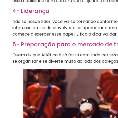
essa habilidade com certeza vai te ajudar a se ad
4- Liderança
Não se nasce líder, você vai se tornando conform
interesse em se desenvolver e se aprimorar como l
comece a exercer esse papel. E fica a dica: vai dar
5- Preparação para o mercado de 
Quem diz que Atlética é só festa com toda certeza
se organizar e se diverte muito ao lado dos colega