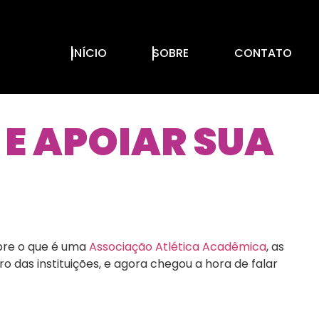
INÍCIO
SOBRE
CONTATO
 E APOIAR SUA
obre o que é uma
Associação Atlética Acadêmica
, as
o das instituições, e agora chegou a hora de falar