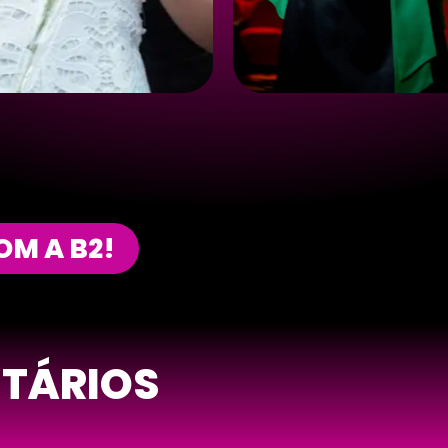
M A B2!
ITÁRIOS