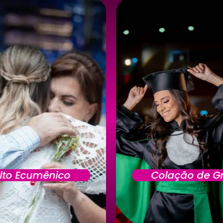
lto Ecumênico
Colação de G